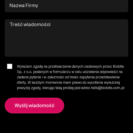
Wyrażam zgodę na przetwarzanie danych osobowych przez Bixbite
Sp. z o.o. podanych w formularzu w celu udzielenia odpowiedzi na
zadane pytanie i w zależności od treści zapytania przedstawienia
oferty. W każdym momencie mam prawo do wycofania wyrażonej
powyżej zgody, kierując taką prośbę pod adres hello@bixbite.com.pl