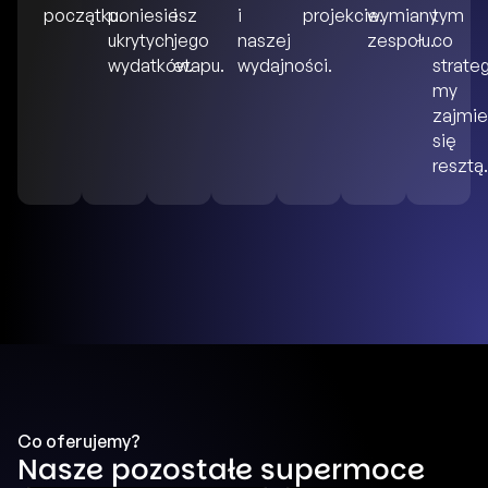
początku.
poniesiesz
i
i
projekcie.
wymiany
tym
ukrytych
jego
naszej
zespołu.
co
wydatków.
etapu.
wydajności.
strate
my
zajmi
się
resztą
Co oferujemy?
Nasze pozostałe supermoce