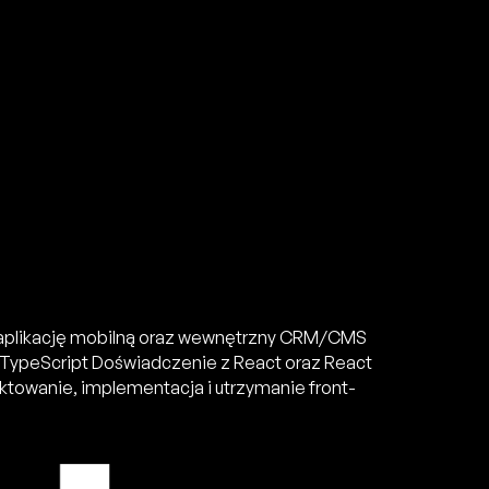
W, aplikację mobilną oraz wewnętrzny CRM/CMS
 TypeScript Doświadczenie z React oraz React
towanie, implementacja i utrzymanie front-