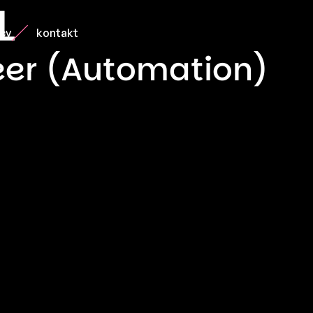
L
acy
kontakt
eer (Automation)