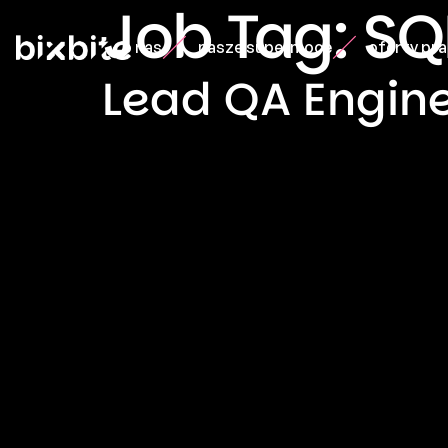
Job Tag:
SQ
o nas
nasze supermoce
oferty pr
Lead QA Engin