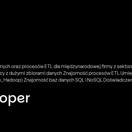
danych oraz procesów ETL dla międzynarodowej firmy z sektor
y z dużymi zbiorami danych Znajomość procesów ETL Umie
rk, Hadoop) Znajomość baz danych SQL i NoSQL Doświadczeni
loper