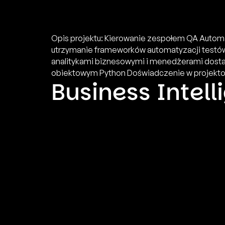
Opis projektu: Kierowanie zespołem QA Automat
utrzymanie frameworków automatyzacji testów 
analitykami biznesowymi i menedżerami dost
obiektowym Python Doświadczenie w projektow
Business Intel